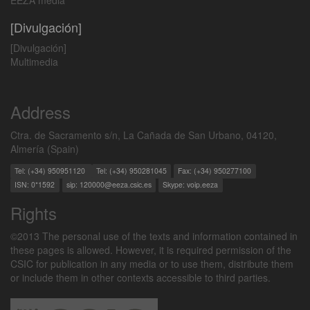
EEZA media
[Divulgación]
[Divulgación]
Multimedia
Address
Ctra. de Sacramento s/n, La Cañada de San Urbano, 04120,
Almería (Spain)
Tel: (+34) 950951120
Tel: (+34) 950281045
Fax: (+34) 950277100
ISN: 0*1592
sip: 120000@eeza.csic.es
Skype: voip.eeza
Rights
©2013 The personal use of the texts and information contained in
these pages is allowed. However, it is required permission of the
CSIC for publication in any media or to use them, distribute them
or include them in other contexts accessible to third parties.