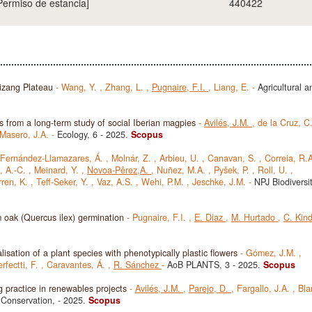
Permiso de estancia]
440422
Xizang Plateau
-
Wang, Y.
,
Zhang, L.
,
Pugnaire, F.I.
,
Liang, E.
-
Agricultural a
ts from a long-term study of social Iberian magpies
-
Avilés, J.M.
,
de la Cruz, C
Masero, J.A.
-
Ecology, 6
- 2025.
Scopus
Fernández-Llamazares, Á.
,
Molnár, Z.
,
Arbieu, U.
,
Canavan, S.
,
Correia, R.
, A.-C.
,
Meinard, Y.
,
Novoa-Pêrez,A.
,
Nuñez, M.A.
,
Pyšek, P.
,
Roll, U.
,
rren, K.
,
Teff-Seker, Y.
,
Vaz, A.S.
,
Wehi, P.M.
,
Jeschke, J.M.
-
NPJ Biodiversit
m oak (Quercus ilex) germination
-
Pugnaire, F.I.
,
E. Diaz
,
M. Hurtado
,
C. Kin
alisation of a plant species with phenotypically plastic flowers
-
Gómez, J.M.
,
rfectti, F.
,
Caravantes, Á.
,
R. Sánchez
-
AoB PLANTS, 3
- 2025.
Scopus
g practice in renewables projects
-
Avilés, J.M.
,
Parejo, D.
,
Fargallo, J.A.
,
Bla
l Conservation,
- 2025.
Scopus