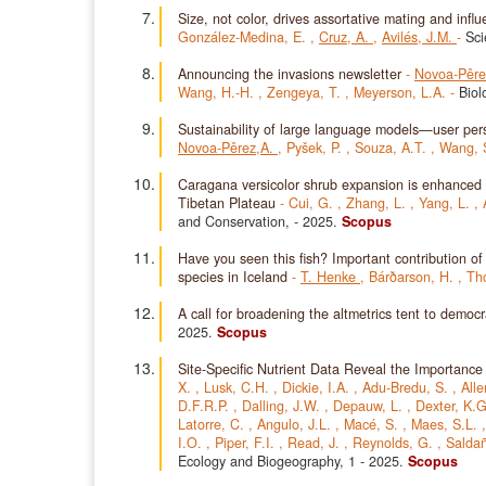
Size, not color, drives assortative mating and infl
González-Medina, E.
,
Cruz, A.
,
Avilés, J.M.
-
Sci
Announcing the invasions newsletter
-
Novoa-Pêre
Wang, H.-H.
,
Zengeya, T.
,
Meyerson, L.A.
-
Biol
Sustainability of large language models—user per
Novoa-Pêrez,A.
,
Pyšek, P.
,
Souza, A.T.
,
Wang, 
Caragana versicolor shrub expansion is enhanced 
Tibetan Plateau
-
Cui, G.
,
Zhang, L.
,
Yang, L.
,
and Conservation,
- 2025.
Scopus
Have you seen this fish? Important contribution of
species in Iceland
-
T. Henke
,
Bárðarson, H.
,
Tho
A call for broadening the altmetrics tent to democ
2025.
Scopus
Site-Specific Nutrient Data Reveal the Importance
X.
,
Lusk, C.H.
,
Dickie, I.A.
,
Adu-Bredu, S.
,
Alle
D.F.R.P.
,
Dalling, J.W.
,
Depauw, L.
,
Dexter, K.
Latorre, C.
,
Angulo, J.L.
,
Macé, S.
,
Maes, S.L.
I.O.
,
Piper, F.I.
,
Read, J.
,
Reynolds, G.
,
Salda
Ecology and Biogeography, 1
- 2025.
Scopus