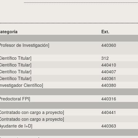
ategoría
Ext.
Profesor de Investigación]
440360
Científico Titular]
312
Científico Titular]
440410
Científico Titular]
440407
Científico Titular]
440361
Investigador Científico]
440380
Predoctoral FPI]
440316
Contratado con cargo a proyecto]
440441
Contratado con cargo a proyecto]
Ayudante de I+D]
440363