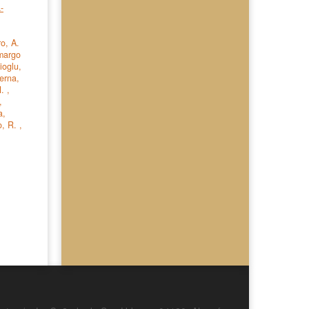
-
o, A.
margo
ioglu,
erna,
H.
,
,
a,
o, R.
,