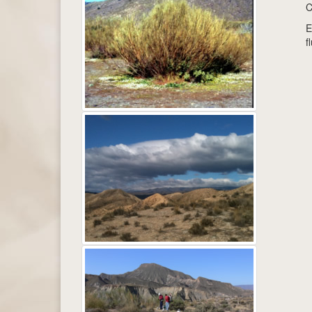
C
E
f