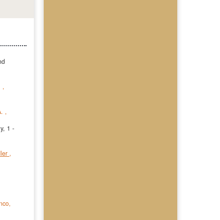
nd
.
,
A.
,
y, 1
-
dler
,
nco,