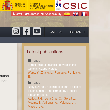
Staff
Contact
Accessibility
CSIC.ES
INTRANET
-
-
Latest publications
2025
Forest maturation and its drivers on the
Qinghai-Xizang Plateau
Wang, Y.
,
Zhang, L.
,
Pugnaire, F.I.
,
Liang,
ibution
E.
trient
2025
Body size as a mediator of climatic effects:
Insights from a long-term study of social
Iberian magpies
Avilés, J.M.
,
de la Cruz, C.
,
González-
Medina, E.
,
Villegas, A.
,
Valencia, J.
,
Masero, J.A.