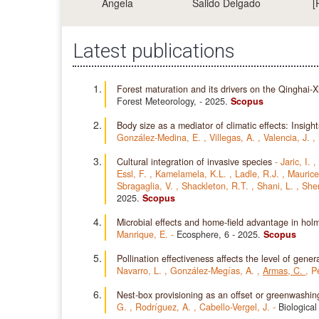
Angela
Salido Delgado
[
Latest publications
Forest maturation and its drivers on the Qinghai-
Forest Meteorology,
- 2025.
Scopus
Body size as a mediator of climatic effects: Insigh
González-Medina, E.
,
Villegas, A.
,
Valencia, J.
,
Cultural integration of invasive species
-
Jaric, I.
,
Essl, F.
,
Kamelamela, K.L.
,
Ladle, R.J.
,
Maurice
Sbragaglia, V.
,
Shackleton, R.T.
,
Shani, L.
,
She
2025.
Scopus
Microbial effects and home-field advantage in hol
Manrique, E.
-
Ecosphere, 6
- 2025.
Scopus
Pollination effectiveness affects the level of gener
Navarro, L.
,
González-Megías, A.
,
Armas, C.
,
Pe
Nest-box provisioning as an offset or greenwashin
G.
,
Rodríguez, A.
,
Cabello-Vergel, J.
-
Biologica