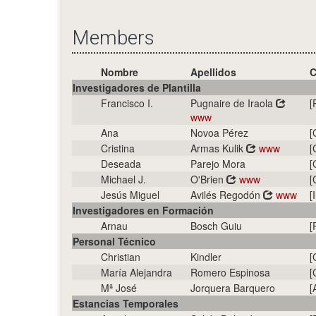
Members
Nombre
Apellidos
C
Investigadores de Plantilla
Francisco I.
Pugnaire de Iraola
[
www
Ana
Novoa Pérez
[
Cristina
Armas Kulik
www
[
Deseada
Parejo Mora
[
Michael J.
O'Brien
www
[
Jesús Miguel
Avilés Regodón
www
[
Investigadores en Formación
Arnau
Bosch Guiu
[
Personal Técnico
Christian
Kindler
[
María Alejandra
Romero Espinosa
[
Mª José
Jorquera Barquero
[
Estancias Temporales