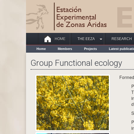
HOME
THE EEZA
RESEARCH
Home
Members
Projects
Latest publicat
Group Functional ecology
Formed 
P
T
i
d
S
P
i