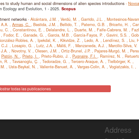
ies to study human and social dimensions of alien species introductions
-
Novoa
in Ecology and Evolution, 1
- 2025.
Scopus
itment networks
-
Alcántara, J.M.
,
Verdú, M.
,
Garrido, J.L.
,
Montesinos-Navarr
 A.A.
,
Armas, C.
,
Bastida, J.M.
,
Bellido, T.
,
Paterno, G.B.
,
Briceño, H.
,
Ca
u, C.
,
Constantinou, E.
,
Delalandre, L.
,
Duarte, M.
,
Faife-Cabrera, M.
,
Fazl
.
,
Fodor, E.
,
Ganade, G.
,
Garcia, M.B.
,
García-Fayos, P.
,
Gavini, S.S.
,
Gob
onzález-Robles, A.
,
Ipekdal, K.
,
Kikvidze, Z.
,
Ledo, A.
,
Lendínez, S.
,
Liu, 
, C.J.
,
Losapio, G.
,
Lutz, J.A.
,
Máliš, F.
,
Manzaneda, A.J.
,
Marcilio-Silva, V.
 J.A.
,
Novotny, V.
,
Olesen, J.M.
,
Ortiz-Brunel, J.P.
,
Pajares-Murgó, M.
,
Pere
,
Pistón, N.
,
Prieto, I.
,
Prieto-Rubio, J.
,
Pugnaire, F.I.
,
Ramírez, N.
,
Retuert
n, R.
,
Tavsanoglu, Ç.
,
Tedoradze, G.
,
Tercero-Araque, A.
,
Tielbörger, K.
,
F.M.
,
Usta-Baykal, N.
,
Valiente-Banuet, A.
,
Vargas-Colin, A.
,
Vogiatzakis, I.
,
ostrar todas las publicaciones
Address