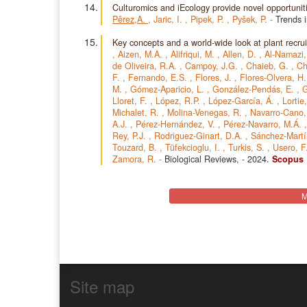
Culturomics and iEcology provide novel opportunit
Pêrez,A.
,
Jaric, I.
,
Pipek, P.
,
Pyšek, P.
-
Trends 
Key concepts and a world-wide look at plant recru
,
Aizen, M.A.
,
Alifriqui, M.
,
Allen, D.
,
Al-Namazi,
de Oliveira, R.A.
,
Campoy, J.G.
,
Chaieb, G.
,
Ch
F.
,
Fernando, E.S.
,
Flores, J.
,
Flores-Olvera, H
M.
,
Gómez-Aparicio, L.
,
González-Pendás, E.
,
G
Lloret, F.
,
López, R.P.
,
López-García, Á.
,
Lortie
Michalet, R.
,
Molina-Venegas, R.
,
Navarro-Cano,
A.J.
,
Pérez-Hernández, V.
,
Pérez-Navarro, M.Á.
Rey, P.J.
,
Rodriguez-Ginart, D.A.
,
Sánchez-Martí
Touzard, B.
,
Tüfekcioglu, I.
,
Turkis, S.
,
Usero, 
Zamora, R.
-
Biological Reviews,
- 2024.
Scopus
M
Site map