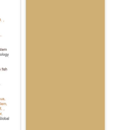
D.
,
.
,
stern
ology
 fish
-
ua,
slem,
R.
,
r,
Global