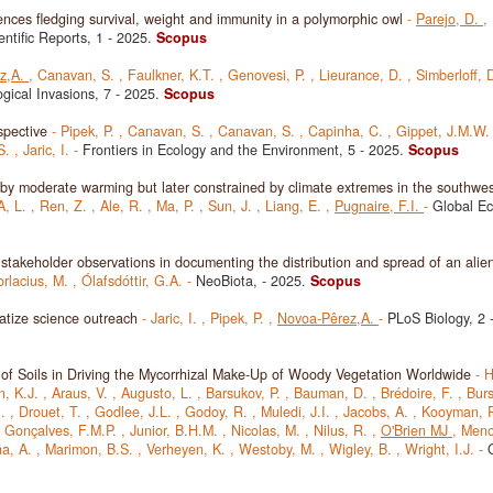
uences fledging survival, weight and immunity in a polymorphic owl
-
Parejo, D.
,
entific Reports, 1
- 2025.
Scopus
z,A.
,
Canavan, S.
,
Faulkner, K.T.
,
Genovesi, P.
,
Lieurance, D.
,
Simberloff, 
ogical Invasions, 7
- 2025.
Scopus
spective
-
Pipek, P.
,
Canavan, S.
,
Canavan, S.
,
Capinha, C.
,
Gippet, J.M.W
S.
,
Jaric, I.
-
Frontiers in Ecology and the Environment, 5
- 2025.
Scopus
by moderate warming but later constrained by climate extremes in the southwe
A, L.
,
Ren, Z.
,
Ale, R.
,
Ma, P.
,
Sun, J.
,
Liang, E.
,
Pugnaire, F.I.
-
Global Ec
 stakeholder observations in documenting the distribution and spread of an alien
rlacius, M.
,
Ólafsdóttir, G.A.
-
NeoBiota,
- 2025.
Scopus
ratize science outreach
-
Jaric, I.
,
Pipek, P.
,
Novoa-Pêrez,A.
-
PLoS Biology, 2
 of Soils in Driving the Mycorrhizal Make-Up of Woody Vegetation Worldwide
-
H
n, K.J.
,
Araus, V.
,
Augusto, L.
,
Barsukov, P.
,
Bauman, D.
,
Brédoire, F.
,
Bur
G.
,
Drouet, T.
,
Godlee, J.L.
,
Godoy, R.
,
Muledi, J.I.
,
Jacobs, A.
,
Kooyman, 
,
Gonçalves, F.M.P.
,
Junior, B.H.M.
,
Nicolas, M.
,
Nilus, R.
,
O'Brien MJ
,
Meno
ña, A.
,
Marimon, B.S.
,
Verheyen, K.
,
Westoby, M.
,
Wigley, B.
,
Wright, I.J.
-