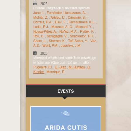
2025
Cultural integration of invasive species
Jaric, I.
,
Fernández-Llamazares, Á.
,
Molnár, Z.
,
Arbieu, U.
,
Canavan, S.
,
Correia, R.A.
,
Essl, F.
,
Kamelamela, K.L.
,
Ladle, R.J.
,
Maurice, A.-C.
,
Meinard, Y.
,
Novoa-Pêrez,A.
,
Nuñez, M.A.
,
Pyšek, P.
,
Roll, U.
,
Sbragaglia, V.
,
Shackleton, R.T.
,
Shani, L.
,
Sherren, K.
,
Teff-Seker, Y.
,
Vaz,
A.S.
,
Wehi, P.M.
,
Jeschke, J.M.
2025
Microbial effects and home-field advantage
in holm oak (Quercus ilex) germination
Pugnaire, F.I.
,
E. Diaz
,
M. Hurtado
,
C.
Kindler
,
Manrique, E.
EVENTS