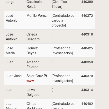
Jorge
Cassinello
[Científico
440390
Roldán
Titular]
José
Morillo Pérez
[Contratado con
440372
Antonio
cargo a
proyecto]
Jose
Ortega
[]
440318
Antonio
Ceacero
José
Gómez
[Profesor de
440425
María
Reyes
Investigación]
Juan
Amador
[]
440350
Fajardo
Juan José
Soler Cruz
[Profesor de
440370
www
Investigación]
Juan
Leiva
[]
440314
Delgado
Juan
Cintas
[Contratado con
440402
Manuel
Rodriguez
cargo a