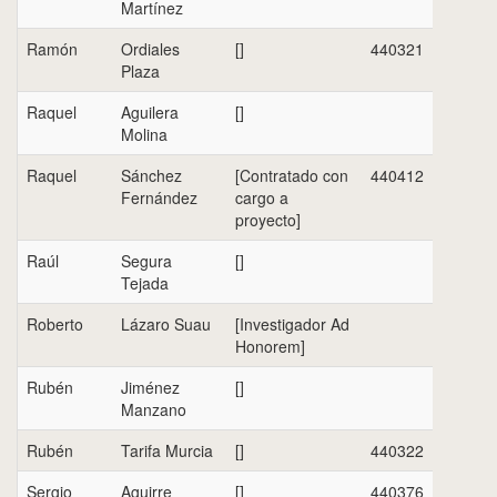
Martínez
Ramón
Ordiales
[]
440321
Plaza
Raquel
Aguilera
[]
Molina
Raquel
Sánchez
[Contratado con
440412
Fernández
cargo a
proyecto]
Raúl
Segura
[]
Tejada
Roberto
Lázaro Suau
[Investigador Ad
Honorem]
Rubén
Jiménez
[]
Manzano
Rubén
Tarifa Murcia
[]
440322
Sergio
Aguirre
[]
440376