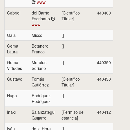
www
Gabriel
del Barrio
[Científico
440400
Escribano
Titular]
www
Gaia
Micco
[]
Gema
Botanero
[]
Laura
Franco
Gema
Morales
[]
440350
Virtudes
Soriano
Gustavo
Tomás
[Científico
440430
Gutiérrez
Titular]
Hugo
Rodriguez
[]
Rodriguez
Iñaki
Balanzategui
[Permiso de
440412
Guijarro
estancia]
Iván
de la Hera
[]