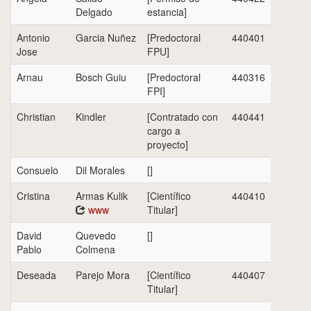
Delgado
estancia]
Antonio
Garcia Nuñez
[Predoctoral
440401
Jose
FPU]
Arnau
Bosch Guiu
[Predoctoral
440316
FPI]
Christian
Kindler
[Contratado con
440441
cargo a
proyecto]
Consuelo
Dil Morales
[]
Cristina
Armas Kulik
[Científico
440410
www
Titular]
David
Quevedo
[]
Pablo
Colmena
Deseada
Parejo Mora
[Científico
440407
Titular]