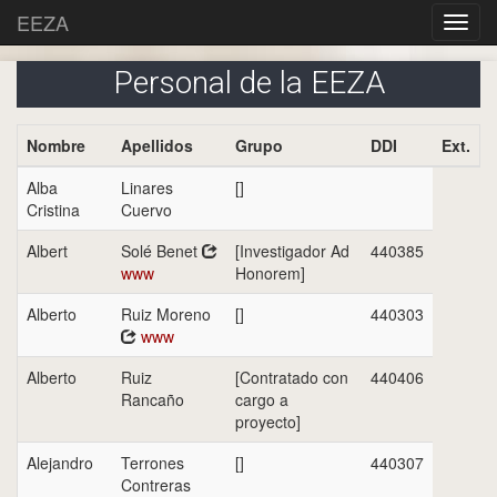
EEZA
Personal de la EEZA
Nombre
Apellidos
Grupo
DDI
Ext.
Alba
Linares
[]
Cristina
Cuervo
Albert
Solé Benet
[Investigador Ad
440385
www
Honorem]
Alberto
Ruiz Moreno
[]
440303
www
Alberto
Ruiz
[Contratado con
440406
Rancaño
cargo a
proyecto]
Alejandro
Terrones
[]
440307
Contreras