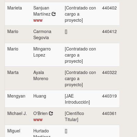
Marieta
Sanjuan
[Contratado con
440402
Martínez
cargo a
www
proyecto]
Mario
Carmona
[]
440412
Segovia
Mario
Mingarro
[Contratado con
Lopez
cargo a
proyecto]
Marta
Ayala
[Contratado con
440322
Moreno
cargo a
proyecto]
Mengyan
Huang
[JAE
440319
Introducción]
Michael J.
O'Brien
[Científico
440361
www
Titular]
Miguel
Hurtado
[]
Martínez