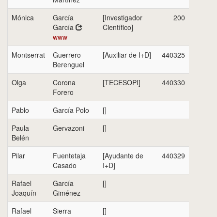
Mónica
García
[Investigador
200
García
Científico]
www
Montserrat
Guerrero
[Auxiliar de I+D]
440325
Berenguel
Olga
Corona
[TECESOPI]
440330
Forero
Pablo
García Polo
[]
Paula
Gervazoni
[]
Belén
Pilar
Fuentetaja
[Ayudante de
440329
Casado
I+D]
Rafael
García
[]
Joaquín
Giménez
Rafael
Sierra
[]