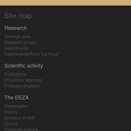
Site map
Research
Strategic axes
Research groups
Departments
Experimental Farm "La Hoya"
Scientific activity
Publications
[Proyectos vigentes]
[Trabajos dirigidos]
The EEZA
Presentation
History
Directory of staff
Library
Computer science