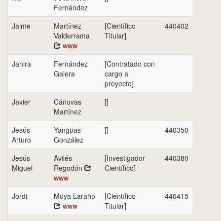
Fernández
Jaime
Martínez
[Científico
440402
Valderrama
Titular]
www
Janira
Fernández
[Contratado con
Galera
cargo a
proyecto]
Javier
Cánovas
[]
Martínez
Jesús
Yanguas
[]
440350
Arturo
González
Jesús
Avilés
[Investigador
440380
Miguel
Regodón
Científico]
www
Jordi
Moya Laraño
[Científico
440415
www
Titular]