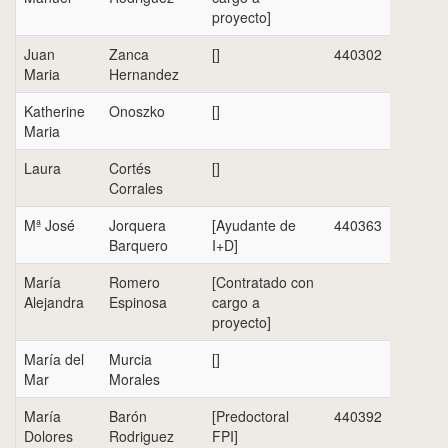
proyecto]
Juan
Zanca
[]
440302
Maria
Hernandez
Katherine
Onoszko
[]
Maria
Laura
Cortés
[]
Corrales
Mª José
Jorquera
[Ayudante de
440363
Barquero
I+D]
María
Romero
[Contratado con
Alejandra
Espinosa
cargo a
proyecto]
María del
Murcia
[]
Mar
Morales
María
Barón
[Predoctoral
440392
Dolores
Rodriguez
FPI]