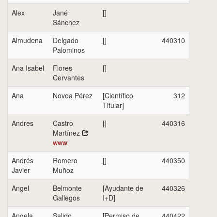
Alex
Jané
[]
Sánchez
Almudena
Delgado
[]
440310
Palominos
Ana Isabel
Flores
[]
Cervantes
Ana
Novoa Pérez
[Científico
312
Titular]
Andres
Castro
[]
440316
Martínez
www
Andrés
Romero
[]
440350
Javier
Muñoz
Angel
Belmonte
[Ayudante de
440326
Gallegos
I+D]
Angela
Salido
[Permiso de
440422