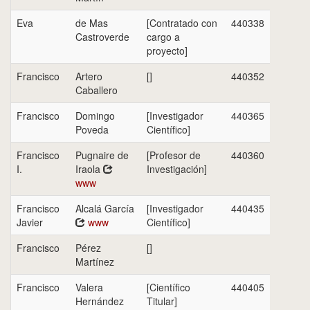
Eva
de Mas
[Contratado con
440338
Castroverde
cargo a
proyecto]
Francisco
Artero
[]
440352
Caballero
Francisco
Domingo
[Investigador
440365
Poveda
Científico]
Francisco
Pugnaire de
[Profesor de
440360
I.
Iraola
Investigación]
www
Francisco
Alcalá García
[Investigador
440435
Javier
www
Científico]
Francisco
Pérez
[]
Martínez
Francisco
Valera
[Científico
440405
Hernández
Titular]