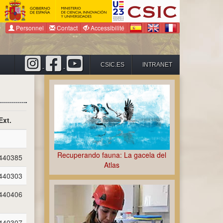
Personnel
Contact
Accessibilité
CSIC.ES
INTRANET
-
-
Ext.
Recuperando fauna: La gacela del
440385
Atlas
440303
440406
440307