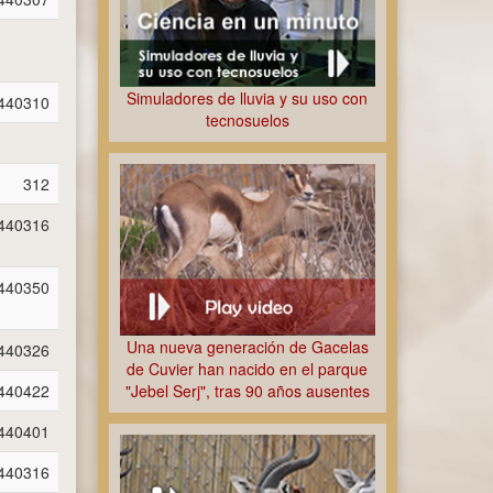
Simuladores de lluvia y su uso con
440310
tecnosuelos
312
440316
440350
Una nueva generación de Gacelas
440326
de Cuvier han nacido en el parque
"Jebel Serj", tras 90 años ausentes
440422
440401
440316