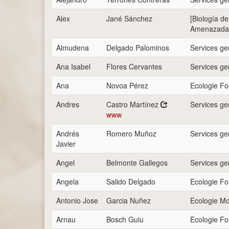
Alex
Jané Sánchez
[Biología d
Amenazada
Almudena
Delgado Palominos
Services g
Ana Isabel
Flores Cervantes
Services g
Ana
Novoa Pérez
Ecologie Fo
Andres
Castro Martínez
Services g
www
Andrés
Romero Muñoz
Services g
Javier
Angel
Belmonte Gallegos
Services g
Angela
Salido Delgado
Ecologie Fo
Antonio Jose
Garcia Nuñez
Ecologie Mo
Arnau
Bosch Guiu
Ecologie Fo