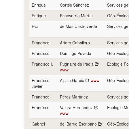
Enrique
Cortés Sánchez
Services g
Enrique
Echeverría Martín
Géo-Écologi
Eva
de Mas Castroverde
Services g
Francisco
Artero Caballero
Services g
Francisco
Domingo Poveda
Géo-Écologi
Francisco I.
Pugnaire de Iraola
Ecologie Fo
www
Francisco
Alcalá García
www
Géo-Écologi
Javier
Francisco
Pérez Martínez
Services g
Francisco
Valera Hernández
Ecologie Mo
www
Gabriel
del Barrio Escribano
Géo-Écologi