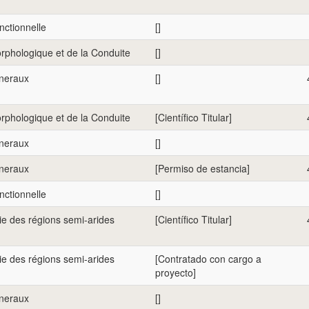
nctionnelle
[]
rphologique et de la Conduite
[]
eneraux
[]
rphologique et de la Conduite
[Científico Titular]
eneraux
[]
eneraux
[Permiso de estancia]
nctionnelle
[]
e des régions semi-arides
[Científico Titular]
e des régions semi-arides
[Contratado con cargo a
proyecto]
eneraux
[]