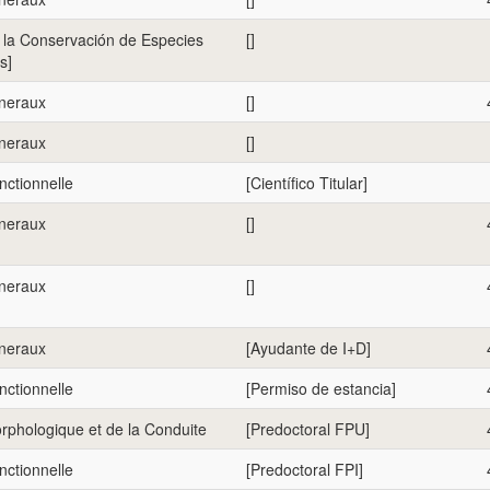
e la Conservación de Especies
[]
s]
eneraux
[]
eneraux
[]
nctionnelle
[Científico Titular]
eneraux
[]
eneraux
[]
eneraux
[Ayudante de I+D]
nctionnelle
[Permiso de estancia]
rphologique et de la Conduite
[Predoctoral FPU]
nctionnelle
[Predoctoral FPI]