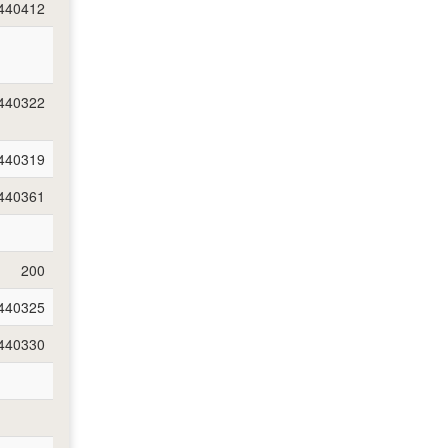
440412
440322
440319
440361
200
440325
440330