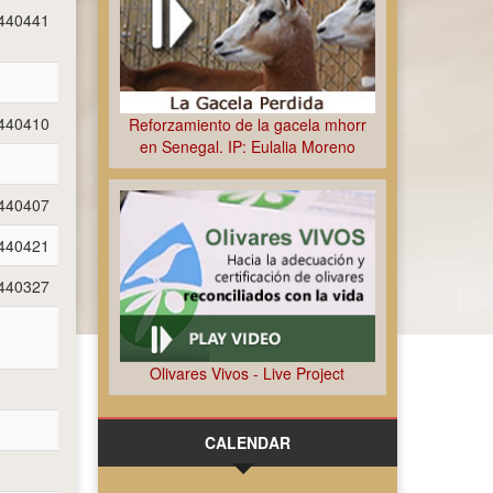
440441
440410
Reforzamiento de la gacela mhorr
en Senegal. IP: Eulalia Moreno
440407
440421
440327
Olivares Vivos - Live Project
CALENDAR