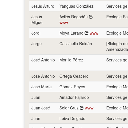
Jesús Arturo
Yanguas González
Services g
Jesús
Avilés Regodón
Ecologie Fo
Miguel
www
Jordi
Moya Laraño
www
Ecologie Mo
Jorge
Cassinello Roldán
[Biología d
Amenazada
José Antonio
Morillo Pérez
Services g
Jose Antonio
Ortega Ceacero
Services g
José María
Gómez Reyes
Ecologie Mo
Juan
Amador Fajardo
Services g
Juan José
Soler Cruz
www
Ecologie Mo
Juan
Leiva Delgado
Services g