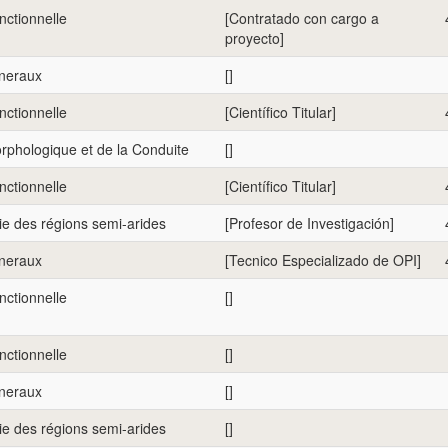
nctionnelle
[Contratado con cargo a
proyecto]
eneraux
[]
nctionnelle
[Científico Titular]
rphologique et de la Conduite
[]
nctionnelle
[Científico Titular]
e des régions semi-arides
[Profesor de Investigación]
eneraux
[Tecnico Especializado de OPI]
nctionnelle
[]
nctionnelle
[]
eneraux
[]
e des régions semi-arides
[]