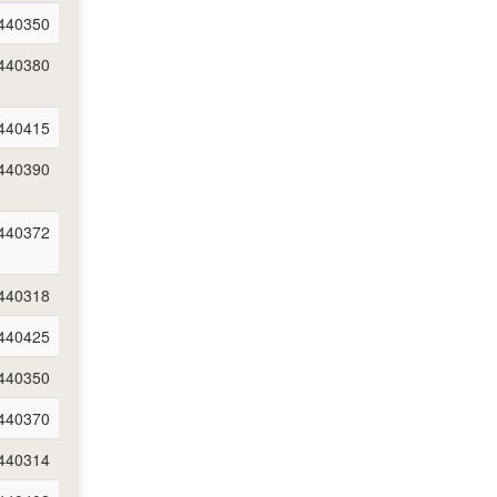
440350
440380
440415
440390
440372
440318
440425
440350
440370
440314