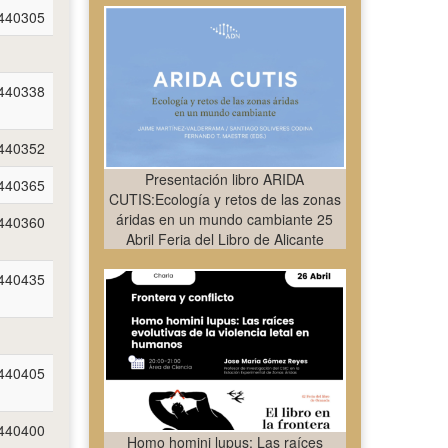
440305
440338
440352
Presentación libro ARIDA
440365
CUTIS:Ecología y retos de las zonas
áridas en un mundo cambiante 25
440360
Abril Feria del Libro de Alicante
440435
440405
440400
Homo homini lupus: Las raíces