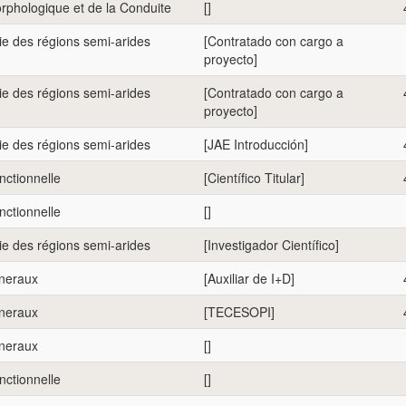
rphologique et de la Conduite
[]
e des régions semi-arides
[Contratado con cargo a
proyecto]
e des régions semi-arides
[Contratado con cargo a
proyecto]
e des régions semi-arides
[JAE Introducción]
nctionnelle
[Científico Titular]
nctionnelle
[]
e des régions semi-arides
[Investigador Científico]
eneraux
[Auxiliar de I+D]
eneraux
[TECESOPI]
eneraux
[]
nctionnelle
[]