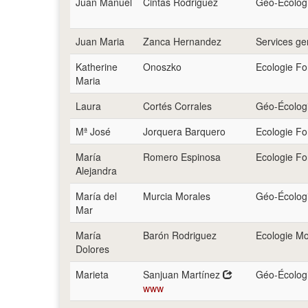
Juan Manuel
Cintas Rodriguez
Géo-Écologi
Juan Maria
Zanca Hernandez
Services g
Katherine
Onoszko
Ecologie Fo
Maria
Laura
Cortés Corrales
Géo-Écologi
Mª José
Jorquera Barquero
Ecologie Fo
María
Romero Espinosa
Ecologie Fo
Alejandra
María del
Murcia Morales
Géo-Écologi
Mar
María
Barón Rodriguez
Ecologie Mo
Dolores
Marieta
Sanjuan Martínez
Géo-Écologi
www