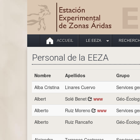
ACCUEIL
LE EEZA
RECHERC
Personal de la EEZA
Nombre
Apellidos
Grupo
Alba Cristina
Linares Cuervo
Services g
Albert
Solé Benet
www
Géo-Écologi
Alberto
Ruiz Moreno
www
Services g
Alberto
Ruiz Rancaño
Géo-Écologi
Alejandro
Terrones Contreras
Services g