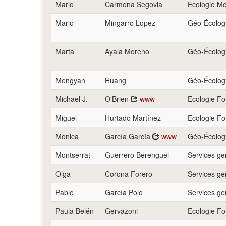
Mario
Carmona Segovia
Ecologie Mo
Mario
Mingarro Lopez
Géo-Écologi
Marta
Ayala Moreno
Géo-Écologi
Mengyan
Huang
Géo-Écologi
Michael J.
O'Brien
www
Ecologie Fo
Miguel
Hurtado Martínez
Ecologie Fo
Mónica
García García
www
Géo-Écologi
Montserrat
Guerrero Berenguel
Services g
Olga
Corona Forero
Services g
Pablo
García Polo
Services g
Paula Belén
Gervazoni
Ecologie Fo