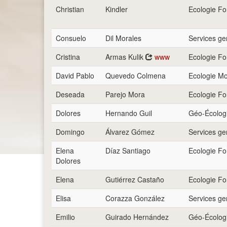
Christian
Kindler
Ecologie Fo
Consuelo
Dil Morales
Services g
Cristina
Armas Kulik
www
Ecologie Fo
David Pablo
Quevedo Colmena
Ecologie Mo
Deseada
Parejo Mora
Ecologie Fo
Dolores
Hernando Guil
Géo-Écologi
Domingo
Álvarez Gómez
Services g
Elena
Díaz Santiago
Ecologie Fo
Dolores
Elena
Gutiérrez Castaño
Ecologie Fo
Elisa
Corazza González
Services g
Emilio
Guirado Hernández
Géo-Écologi