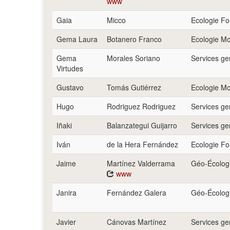
www
Gaia
Micco
Ecologie Fo
Gema Laura
Botanero Franco
Ecologie Mo
Gema
Morales Soriano
Services g
Virtudes
Gustavo
Tomás Gutiérrez
Ecologie Mo
Hugo
Rodriguez Rodriguez
Services g
Iñaki
Balanzategui Guijarro
Services g
Iván
de la Hera Fernández
Ecologie Fo
Jaime
Martínez Valderrama
Géo-Écologi
www
Janira
Fernández Galera
Géo-Écologi
Javier
Cánovas Martínez
Services g