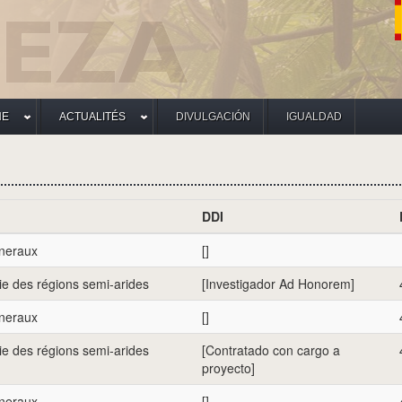
HE
ACTUALITÉS
DIVULGACIÓN
IGUALDAD
DDI
eneraux
[]
e des régions semi-arides
[Investigador Ad Honorem]
eneraux
[]
e des régions semi-arides
[Contratado con cargo a
proyecto]
eneraux
[]