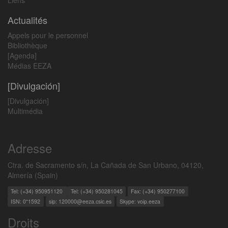
Liens
Actualités
Appels pour le personnel
Bibliothèque
[Agenda]
Médias EEZA
[Divulgación]
[Divulgación]
Multimédia
Adresse
Ctra. de Sacramento s/n, La Cañada de San Urbano, 04120,
Almería (Spain)
Tel: (+34) 950951120
Tel: (+34) 950281045
Fax: (+34) 950277100
ISN: 0*1592
sip: 120000@eeza.csic.es
Skype: voip.eeza
Droits