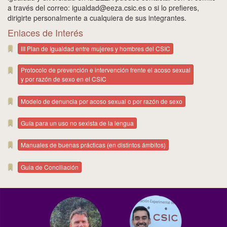
a través del correo: igualdad@eeza.csic.es o si lo prefieres,
dirigirte personalmente a cualquiera de sus integrantes.
Enlaces de Interés
III Plan de Igualdad entre mujeres y hombres del CSIC
Protocolo de prevención e intervención frente el acoso sexual
y por razón de sexo en el CSIC
Modelo de denuncia por acoso sexual o por razón de sexo
Guía para un uso no sexista de la lengua
Manuales de buenas prácticas (en distintos ámbitos)
Guia de Conciliación