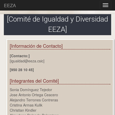
EEZA
[Comité de Igualdad y Diversidad
EEZA]
[Información de Contacto]
[Contacto:]
[igualdad@eeza.csic]
[950 28 10 45]
[Integrantes del Comité]
Sonia Domínguez Tejedor
Jose Antonio Ortega Ceacero
Alejandro Terrones Contreras
Cristina Armas Kulik
Christian Kindler