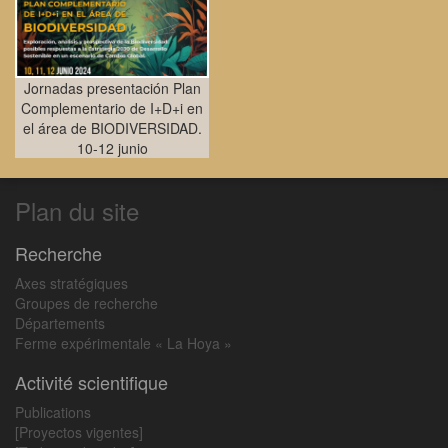
Jornadas presentación Plan
Complementario de I+D+i en
el área de BIODIVERSIDAD.
10-12 junio
Plan du site
Recherche
Axes stratégiques
Groupes de recherche
Départements
Ferme expérimentale « La Hoya »
Activité scientifique
Publications
[Proyectos vigentes]