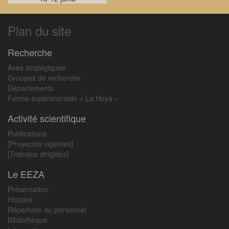
Plan du site
Recherche
Axes stratégiques
Groupes de recherche
Départements
Ferme expérimentale « La Hoya »
Activité scientifique
Publications
[Proyectos vigentes]
[Trabajos dirigidos]
Le EEZA
Présentation
Histoire
Répertoire du personnel
Bibliothèque