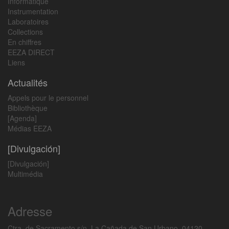
Informatique
Instrumentation
Laboratoires
Collections
En chiffres
EEZA DIRECT
Liens
Actualités
Appels pour le personnel
Bibliothèque
[Agenda]
Médias EEZA
[Divulgación]
[Divulgación]
Multimédia
Adresse
Ctra. de Sacramento s/n, La Cañada de San Urbano, 04120,