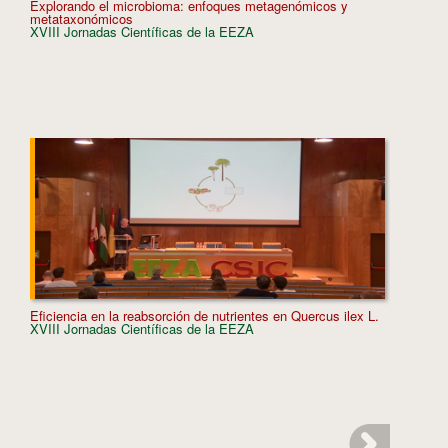
Explorando el microbioma: enfoques metagenómicos y
Dinámic
metataxonómicos
experim
XVIII Jornadas Científicas de la EEZA
XVIII J
Eficiencia en la reabsorción de nutrientes en Quercus ilex L.
Efecto d
XVIII Jornadas Científicas de la EEZA
XVIII J