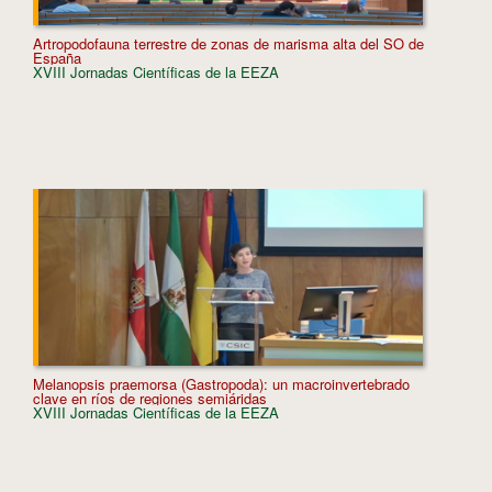
Artropodofauna terrestre de zonas de marisma alta del SO de
El doble
España
desertif
XVIII Jornadas Científicas de la EEZA
XVIII J
Melanopsis praemorsa (Gastropoda): un macroinvertebrado
Explorin
clave en ríos de regiones semiáridas
and Buc
XVIII Jornadas Científicas de la EEZA
XVIII J