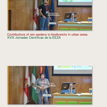
Contributions of rain gardens to biodiversity in urban areas
Using iE
XVIII Jornadas Científicas de la EEZA
Carpobr
XVIII J