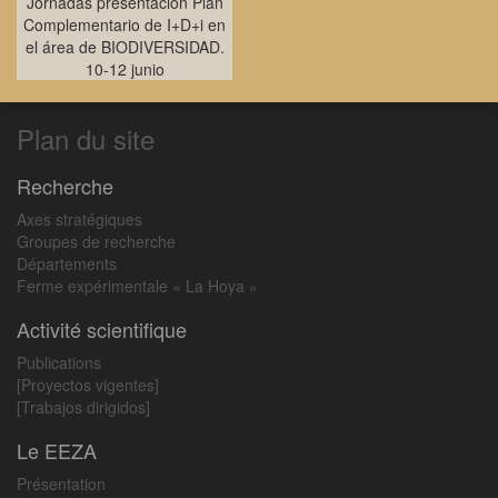
Jornadas presentación Plan
Complementario de I+D+i en
el área de BIODIVERSIDAD.
10-12 junio
Plan du site
Recherche
Axes stratégiques
Groupes de recherche
Départements
Ferme expérimentale « La Hoya »
Activité scientifique
Publications
[Proyectos vigentes]
[Trabajos dirigidos]
Le EEZA
Présentation