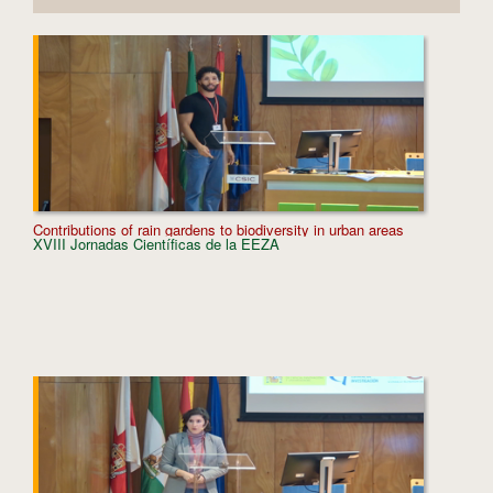
Contributions of rain gardens to biodiversity in urban areas
Using iE
XVIII Jornadas Científicas de la EEZA
Carpobr
XVIII J