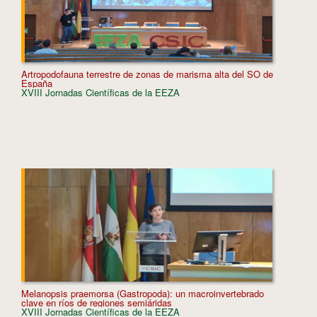
Artropodofauna terrestre de zonas de marisma alta del SO de
El doble
España
desertif
XVIII Jornadas Científicas de la EEZA
XVIII J
Melanopsis praemorsa (Gastropoda): un macroinvertebrado
Explorin
clave en ríos de regiones semiáridas
and Buc
XVIII Jornadas Científicas de la EEZA
XVIII J