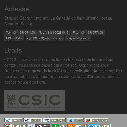
Adresse
Ctra. de Sacramento s/n, La Cañada de San Urbano, 04120,
Almería (Spain)
Tel: (+34) 950951120
Tel: (+34) 950281045
Fax: (+34) 950277100
ISN: 0*1592
sip: 120000@eeza.csic.es
Skype: voip.eeza
Droits
©2013 L'utilisation personnelle des textes et des informations
contenues dans ces pages est autorisée. Cependant, c'est
l'autorisation requise de la SCCI pour publication dans les médias
ou à les utiliser, distribuer ou incluez-les dans d'autres contextes
accessibles à des tiers.