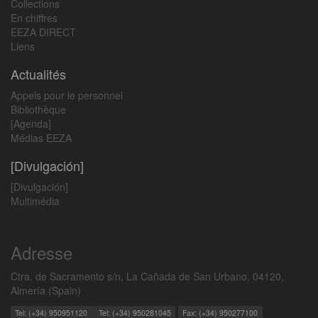
Collections
En chiffres
EEZA DIRECT
Liens
Actualités
Appels pour le personnel
Bibliothèque
[Agenda]
Médias EEZA
[Divulgación]
[Divulgación]
Multimédia
Adresse
Ctra. de Sacramento s/n, La Cañada de San Urbano, 04120,
Almería (Spain)
Tel: (+34) 950951120
Tel: (+34) 950281045
Fax: (+34) 950277100