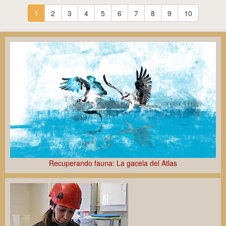
1
2
3
4
5
6
7
8
9
10
Recuperando fauna: La gacela del Atlas