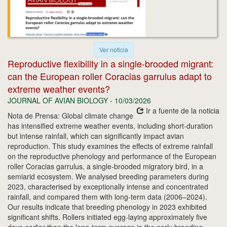
Ver noticia
Reproductive flexibility in a single-brooded migrant:
can the European roller Coracias garrulus adapt to
extreme weather events?
JOURNAL OF AVIAN BIOLOGY - 10/03/2026
Ir a fuente de la noticia
Nota de Prensa: Global climate change
has intensified extreme weather events, including short-duration
but intense rainfall, which can significantly impact avian
reproduction. This study examines the effects of extreme rainfall
on the reproductive phenology and performance of the European
roller Coracias garrulus, a single-brooded migratory bird, in a
semiarid ecosystem. We analysed breeding parameters during
2023, characterised by exceptionally intense and concentrated
rainfall, and compared them with long-term data (2006–2024).
Our results indicate that breeding phenology in 2023 exhibited
significant shifts. Rollers initiated egg-laying approximately five
days earlier than the long-term average in the early breeding