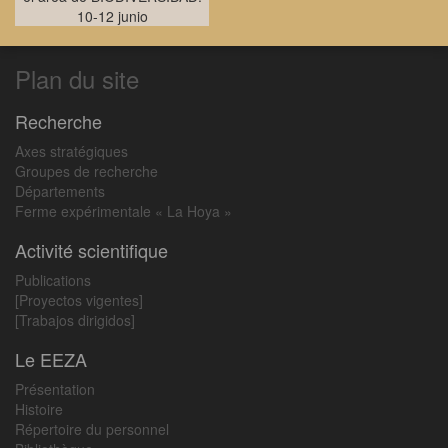
10-12 junio
Plan du site
Recherche
Axes stratégiques
Groupes de recherche
Départements
Ferme expérimentale « La Hoya »
Activité scientifique
Publications
[Proyectos vigentes]
[Trabajos dirigidos]
Le EEZA
Présentation
Histoire
Répertoire du personnel