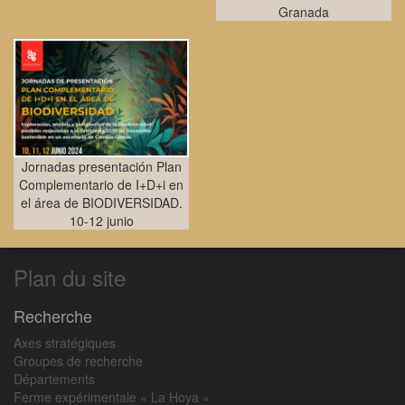
Granada
Jornadas presentación Plan
Complementario de I+D+i en
el área de BIODIVERSIDAD.
10-12 junio
Plan du site
Recherche
Axes stratégiques
Groupes de recherche
Départements
Ferme expérimentale « La Hoya »