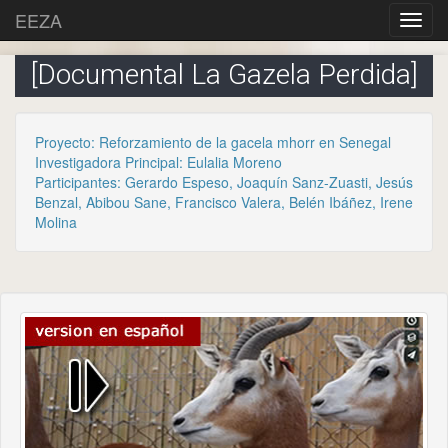
EEZA
[Documental La Gazela Perdida]
Proyecto: Reforzamiento de la gacela mhorr en Senegal
Investigadora Principal: Eulalia Moreno
Participantes: Gerardo Espeso, Joaquín Sanz-Zuasti, Jesús
Benzal, Abibou Sane, Francisco Valera, Belén Ibáñez, Irene
Molina