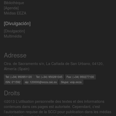
Bibliothèque
[Agenda]
Médias EEZA
[Divulgación]
[Divulgación]
Multimédia
Adresse
Ctra. de Sacramento s/n, La Cañada de San Urbano, 04120,
Almería (Spain)
Tel: (+34) 950951120
Tel: (+34) 950281045
Fax: (+34) 950277100
ISN: 0*1592
sip: 120000@eeza.csic.es
Skype: voip.eeza
Droits
©2013 L'utilisation personnelle des textes et des informations
contenues dans ces pages est autorisée. Cependant, c'est
l'autorisation requise de la SCCI pour publication dans les médias