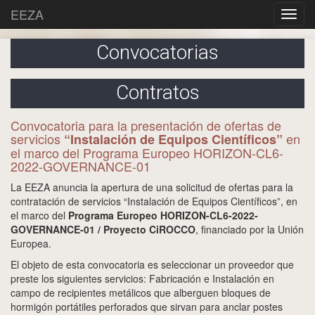
EEZA
Convocatorias
Contratos
Convocatoria para la presentación de ofertas de
servicios
en
“Instalación de Equipos Científicos”
el marco del Programa Europeo HORIZON-CL6-
2022-GOVERNANCE-01
La EEZA anuncia la apertura de una solicitud de ofertas para la
contratación de servicios “Instalación de Equipos Científicos”, en
el marco del
Programa Europeo HORIZON-CL6-2022-
GOVERNANCE-01 / Proyecto CiROCCO
, financiado por la Unión
Europea.
El objeto de esta convocatoria es seleccionar un proveedor que
preste los siguientes servicios: Fabricación e Instalación en
campo de recipientes metálicos que alberguen bloques de
hormigón portátiles perforados que sirvan para anclar postes