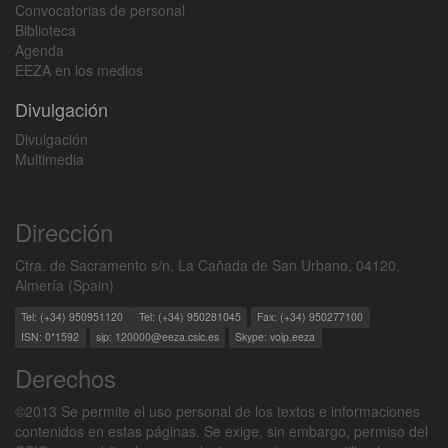
Convocatorias de personal
Biblioteca
Agenda
EEZA en los medios
Divulgación
Divulgación
Multimedia
Dirección
Ctra. de Sacramento s/n, La Cañada de San Urbano, 04120,
Almería (Spain)
Tel: (+34) 950951120
Tel: (+34) 950281045
Fax: (+34) 950277100
ISN: 0*1592
sip: 120000@eeza.csic.es
Skype: voip.eeza
Derechos
©2013 Se permite el uso personal de los textos e informaciones
contenidos en estas páginas. Se exige, sin embargo, permiso del