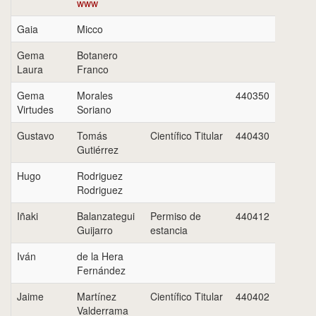
www
Gaia
Micco
Gema
Botanero
Laura
Franco
Gema
Morales
440350
Virtudes
Soriano
Gustavo
Tomás
Científico Titular
440430
Gutiérrez
Hugo
Rodriguez
Rodriguez
Iñaki
Balanzategui
Permiso de
440412
Guijarro
estancia
Iván
de la Hera
Fernández
Jaime
Martínez
Científico Titular
440402
Valderrama