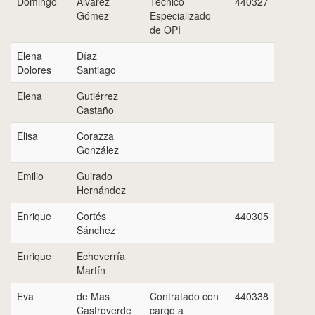
Domingo
Álvarez
Tecnico
440327
Gómez
Especializado
de OPI
Elena
Díaz
Dolores
Santiago
Elena
Gutiérrez
Castaño
Elisa
Corazza
González
Emilio
Guirado
Hernández
Enrique
Cortés
440305
Sánchez
Enrique
Echeverría
Martín
Eva
de Mas
Contratado con
440338
Castroverde
cargo a