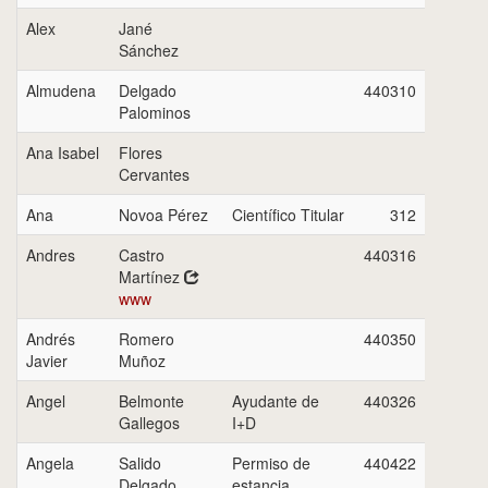
Alex
Jané
Sánchez
Almudena
Delgado
440310
Palominos
Ana Isabel
Flores
Cervantes
Ana
Novoa Pérez
Científico Titular
312
Andres
Castro
440316
Martínez
www
Andrés
Romero
440350
Javier
Muñoz
Angel
Belmonte
Ayudante de
440326
Gallegos
I+D
Angela
Salido
Permiso de
440422
Delgado
estancia