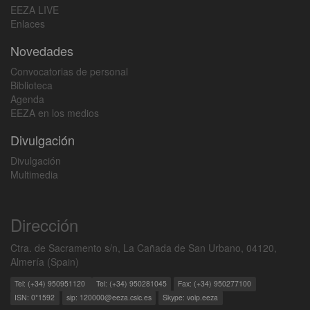
EEZA LIVE
Enlaces
Novedades
Convocatorias de personal
Biblioteca
Agenda
EEZA en los medios
Divulgación
Divulgación
Multimedia
Dirección
Ctra. de Sacramento s/n, La Cañada de San Urbano, 04120,
Almería (Spain)
Tel: (+34) 950951120
Tel: (+34) 950281045
Fax: (+34) 950277100
ISN: 0*1592
sip: 120000@eeza.csic.es
Skype: voip.eeza