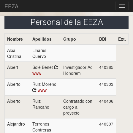
EEZA
Personal de la EEZA
Nombre
Apellidos
Grupo
DDI
Ext.
Alba
Linares
Cristina
Cuervo
Albert
Solé Benet
Investigador Ad
440385
www
Honorem
Alberto
Ruiz Moreno
440303
www
Alberto
Ruiz
Contratado con
440406
Rancaño
cargo a
proyecto
Alejandro
Terrones
440307
Contreras