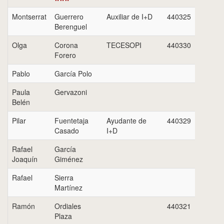
Montserrat
Guerrero
Auxiliar de I+D
440325
Berenguel
Olga
Corona
TECESOPI
440330
Forero
Pablo
García Polo
Paula
Gervazoni
Belén
Pilar
Fuentetaja
Ayudante de
440329
Casado
I+D
Rafael
García
Joaquín
Giménez
Rafael
Sierra
Martínez
Ramón
Ordiales
440321
Plaza