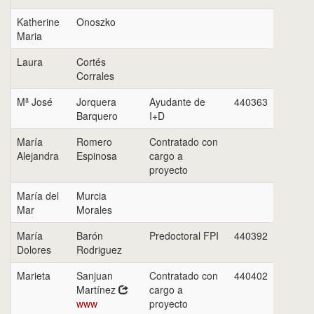
Katherine
Onoszko
Maria
Laura
Cortés
Corrales
Mª José
Jorquera
Ayudante de
440363
Barquero
I+D
María
Romero
Contratado con
Alejandra
Espinosa
cargo a
proyecto
María del
Murcia
Mar
Morales
María
Barón
Predoctoral FPI
440392
Dolores
Rodriguez
Marieta
Sanjuan
Contratado con
440402
Martínez
cargo a
www
proyecto