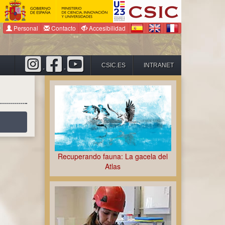
Personal
Contacto
Accesibilidad
CSIC.ES
INTRANET
-
-
Recuperando fauna: La gacela del
Atlas