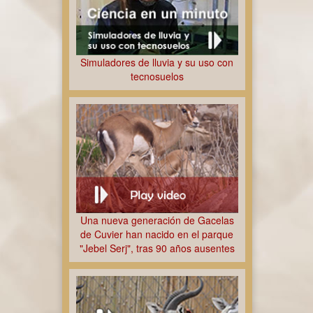
Simuladores de lluvia y su uso con
tecnosuelos
Una nueva generación de Gacelas
de Cuvier han nacido en el parque
"Jebel Serj", tras 90 años ausentes