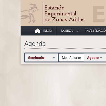
INICIO
LA EEZA
INVESTIGACI
Agenda
Seminario
Mes Anterior
Agosto