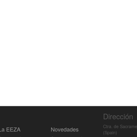
Dirección
Ctra. de Sacrame
La EEZA
Novedades
(Spain)