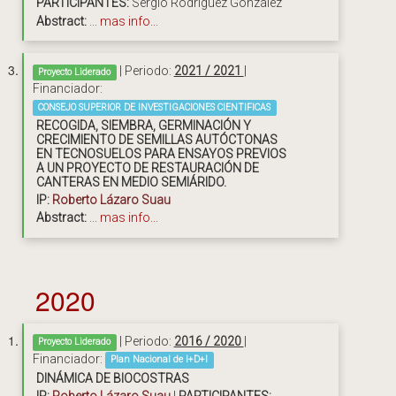
PARTICIPANTES:
Sergio Rodríguez González
Abstract:
...
mas info...
| Periodo:
2021 / 2021
|
Proyecto Liderado
Financiador:
CONSEJO SUPERIOR DE INVESTIGACIONES CIENTIFICAS
RECOGIDA, SIEMBRA, GERMINACIÓN Y
CRECIMIENTO DE SEMILLAS AUTÓCTONAS
EN TECNOSUELOS PARA ENSAYOS PREVIOS
A UN PROYECTO DE RESTAURACIÓN DE
CANTERAS EN MEDIO SEMIÁRIDO.
IP:
Roberto Lázaro Suau
Abstract:
...
mas info...
2020
| Periodo:
2016 / 2020
|
Proyecto Liderado
Financiador:
Plan Nacional de I+D+I
DINÁMICA DE BIOCOSTRAS
IP:
Roberto Lázaro Suau
|
PARTICIPANTES: