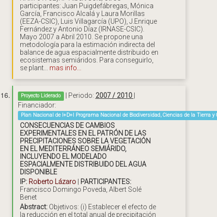
participantes: Juan Puigdefábregas, Mónica
García, Francisco Alcalá y Laura Morillas
(EEZA-CSIC), Luis Villagarcía (UPO), J.Enrique
Fernández y Antonio Díaz (IRNASE-CSIC).
Mayo 2007 a Abril 2010. Se propone una
metodología para la estimación indirecta del
balance de agua espacialmente distribuido en
ecosistemas semiáridos. Para conseguirlo,
se plant...
mas info...
| Periodo:
2007 / 2010
|
Proyecto Liderado
Financiador:
Plan Nacional de I+D+I Programa Nacional de Biodiversidad, Ciencias de la Tierra y
CONSECUENCIAS DE CAMBIOS
EXPERIMENTALES EN EL PATRÓN DE LAS
PRECIPITACIONES SOBRE LA VEGETACIÓN
EN EL MEDITERRÁNEO SEMIÁRIDO,
INCLUYENDO EL MODELADO
ESPACIALMENTE DISTRIBUIDO DEL AGUA
DISPONIBLE
IP:
Roberto Lázaro
|
PARTICIPANTES:
Francisco Domingo Poveda, Albert Solé
Benet
Abstract:
Objetivos: (i) Establecer el efecto de
la reducción en el total anual de precipitación