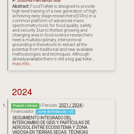
IP:
Dolores Hernando Guil
Abstract:
FoodTraNet is designed to provide
high-level training of a new generation of high
achieving early stage researchers(ESRs) in a
common platform of advanced mass
spectrometry tools for food quality, safety
and security. Due to thefast growing and
changing area in food science researchers
need a multidisciplinary, intersectoral
grounding in thesetools to extract all the
potential from traditional and new available
methodologies and techniques. Although
alreadyavailable there is still a big gap betw...
mas info...
2024
| Periodo:
2021 / 2024
|
Proyecto Liderado
Financiador:
Junta de Andalucía / UE
SEGUIMIENTO INTEGRADO DEL
INTERCAMBIO DE GEIS Y PARTÍCULAS DE
AEROSOL ENTRE ECOSISTEMA Y ZONA
VADOSA EN TIERRAS SECAS: TÉCNICAS