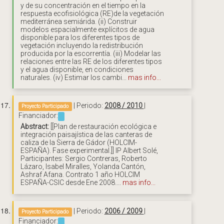
y de su concentración en el tiempo en la
respuesta ecofisiológica (RE)de la vegetación
mediterránea semiárida. (ii) Construir
modelos espacialmente explícitos de agua
disponible para los diferentes tipos de
vegetación incluyendo la redistribución
producida por la escorrentía. (iii) Modelar las
relaciones entre las RE de los diferentes tipos
y el agua disponible, en condiciones
naturales. (iv) Estimar los cambi...
mas info...
| Periodo:
2008 / 2010
|
Proyecto Participado
Financiador:
Abstract:
[[Plan de restauración ecológica e
integración paisajística de las canteras de
caliza de la Sierra de Gádor (HOLCIM-
ESPAÑA). Fase experimental.]] IP Albert Solé,
Participantes: Sergio Contreras, Roberto
Lázaro, Isabel Miralles, Yolanda Cantón,
Ashraf Afana. Contrato 1 año HOLCIM
ESPAÑA-CSIC desde Ene 2008....
mas info...
| Periodo:
2006 / 2009
|
Proyecto Participado
Financiador: