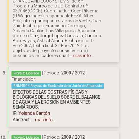
CHANGE AND ECOSYSTEMS" del 6º
Programa Marco de la UE. Contrato nº
037046(GOCE). Coordinador: Coen Ritsema
(U Wageningen), responsable EEZA: Albert
Solé, otros participantes: Joris de Vente, Juan
Puigdefábregas, Francisco Domingo,
Yolanda Cantón, Luis Villagarcía, Asunción
Romero Díaz, Jorge López Carratalá, Carolina
Boix-Fayos, Ashraf Afana. Fecha inicio: 1-
Feb-2007; fecha final: 31-Ene-2012. Los
objetivos del proyecto consisten en: a)
buscar los indicadores cualit...
mas info...
| Periodo:
2009 / 2012
|
Proyecto Liderado
Financiador:
RNM-3614 Proyecto de Excelencia de la Junta de Andalucía
EFECTOS DE LAS COSTRAS FÍSICAS Y
BIOLÓGICAS DEL SUELO SOBRE EL BALANCE
DE AGUA Y LA EROSIÓN EN AMBIENTES
SEMIÁRIDOS.
IP:
Yolanda Cantón
Abstract:
...
mas info...
| Periodo:
2009 / 2012
|
Proyecto Liderado