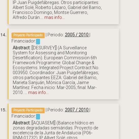
IP Juan Puigdefábregas. Otros participantes:
Albert Solé, Roberto Lázaro, Gabriel del Barrio,
Francisco Domingo, Montse Guerrero,
Alfredo Durán....
mas info...
| Periodo:
2005 / 2010
|
Proyecto Participado
Financiador:
Abstract:
[[DESURVEY]] (A Surveillance
System for Assessing and Monitoring
Desertification). European Commission 6th
Framework Programme: Global Change &
Ecosystems. Integrated Project Contract No.
003950. Coordinador: Juan Puigdefábregas;
otros participantes EEZA: Gabriel del Barrio,
Marieta Sanjuán, Mónica García, Jaime
Martínez. Fecha inicio: Mar-2005; final: Mar-
2010. ...
mas info...
| Periodo:
2007 / 2010
|
Proyecto Participado
Financiador:
Abstract:
[[AQUASEM]] (Balance hídrico en
zonas degradadas semiáridas. Proyecto de
excelencia de la Junta de Andalucia (P06-
RNM-01732). IP Albert Solé; otros