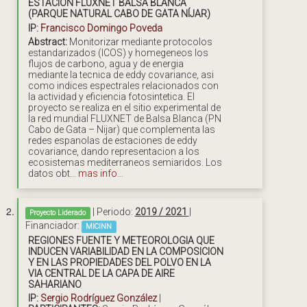
ESTACIÓN FLUXNET BALSA BLANCA
(PARQUE NATURAL CABO DE GATA NÍJAR)
IP:
Francisco Domingo Poveda
Abstract:
Monitorizar mediante protocolos
estandarizados (ICOS) y homegeneos los
flujos de carbono, agua y de energia
mediante la tecnica de eddy covariance, asi
como indices espectrales relacionados con
la actividad y eficiencia fotosintetica. El
proyecto se realiza en el sitio experimental de
la red mundial FLUXNET de Balsa Blanca (PN
Cabo de Gata – Nijar) que complementa las
redes espanolas de estaciones de eddy
covariance, dando representacion a los
ecosistemas mediterraneos semiaridos. Los
datos obt...
mas info...
| Periodo:
2019 / 2021
|
Proyecto Liderado
Financiador:
MICINN
REGIONES FUENTE Y METEOROLOGIA QUE
INDUCEN VARIABILIDAD EN LA COMPOSICION
Y EN LAS PROPIEDADES DEL POLVO EN LA
VIA CENTRAL DE LA CAPA DE AIRE
SAHARIANO
IP:
Sergio Rodríguez González
|