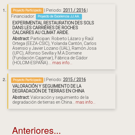
| Periodo:
2011 / 2016
|
Proyecto Participado
Financiador:
Proyecto de Excelencia JJ.AA.
EXPERIMENTAL RESTAURATION DES SOLS
DANS LES CARRIÈRES DE ROCHES
CALCAIRES AU CLIMAT ARIDE.
Abstract:
Participan: Roberto Lázaro y Raúl
Ortega (EEZA-CSIC), Yolanda Cantón, Carlos
Asensio y Javier Lozano (UAL), Ramón Josa
(UPC), Alfonso Sevilla y M.A.Domene
(Fundación Cajamar), Fábrica de Gádor
(HOLCIM-ESPAÑA)....
mas info...
| Periodo:
2015 / 2016
Proyecto Participado
VALORACIÓN Y SEGUIMIENTO DE LA
DEGRADACIÓN DE TIERRAS EN CHINA
Abstract:
Valoración y seguimiento de la
degradación de tierras en China...
mas info...
Anteriores...