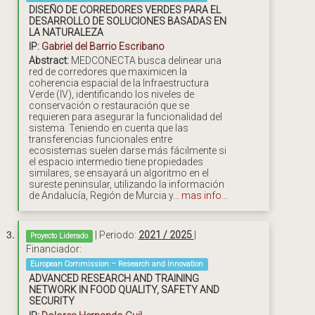
DISEÑO DE CORREDORES VERDES PARA EL
DESARROLLO DE SOLUCIONES BASADAS EN
LA NATURALEZA
IP:
Gabriel del Barrio Escribano
Abstract:
MEDCONECTA busca delinear una
red de corredores que maximicen la
coherencia espacial de la Infraestructura
Verde (IV), identificando los niveles de
conservación o restauración que se
requieren para asegurar la funcionalidad del
sistema. Teniendo en cuenta que las
transferencias funcionales entre
ecosistemas suelen darse más fácilmente si
el espacio intermedio tiene propiedades
similares, se ensayará un algoritmo en el
sureste peninsular, utilizando la información
de Andalucía, Región de Murcia y...
mas info...
| Periodo:
2021 / 2025
|
Proyecto Liderado
Financiador:
European Commission – Research and Innovation
ADVANCED RESEARCH AND TRAINING
NETWORK IN FOOD QUALITY, SAFETY AND
SECURITY