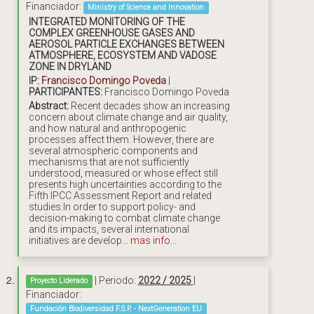
Financiador:
Ministry of Science and Innovation
INTEGRATED MONITORING OF THE
COMPLEX GREENHOUSE GASES AND
AEROSOL PARTICLE EXCHANGES BETWEEN
ATMOSPHERE, ECOSYSTEM AND VADOSE
ZONE IN DRYLAND
IP:
Francisco Domingo Poveda
|
PARTICIPANTES:
Francisco Domingo Poveda
Abstract:
Recent decades show an increasing
concern about climate change and air quality,
and how natural and anthropogenic
processes affect them. However, there are
several atmospheric components and
mechanisms that are not sufficiently
understood, measured or whose effect still
presents high uncertainties according to the
Fifth IPCC Assessment Report and related
studies.In order to support policy- and
decision-making to combat climate change
and its impacts, several international
initiatives are develop...
mas info...
| Periodo:
2022 / 2025
|
Proyecto Liderado
Financiador:
Fundación Biodiversidad F.S.P. - NextGeneration EU