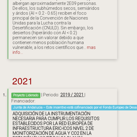
albergan aproximadamente 2E09 personas.
De ellos, los subhúmedos secos, semiáridos
y áridos (AI = 0.2 - 0.65) reciben el foco
principal de la Convención de Naciones
Unidas para la Lucha contra la
Desertificación (CNULD). Sin embargo, los
desiertos (hiperárido con AI < 0.2)
permanecen sin valorar debido a que
contienen menos población humana
vulnerable, a los retos científicos que...
mas
info...
2021
| Periodo:
2019 / 2021
|
Proyecto Liderado
Financiador:
Junta de Andalucia -- Este incentivo está cofinanciado por el Fondo Europeo de Desa
ADQUISICIÓN DE LA INSTRUMENTACIÓN
NECESARIA PARA CUMPLIR LOS REQUISITOS
ESTABLECIDOS POR LA RED EUROPEA DE
INFRAESTRUCTURA ERIC-ICOS NIVEL 2 DE
MONITORIZACIÓN DE AGUA Y CO2 EN LA