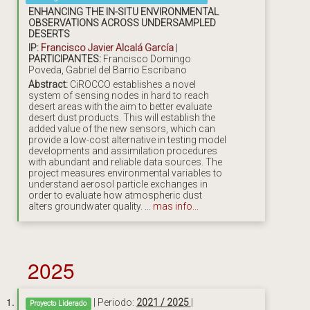
ENHANCING THE IN-SITU ENVIRONMENTAL
OBSERVATIONS ACROSS UNDERSAMPLED
DESERTS
IP:
Francisco Javier Alcalá García
|
PARTICIPANTES:
Francisco Domingo
Poveda, Gabriel del Barrio Escribano
Abstract:
CiROCCO establishes a novel
system of sensing nodes in hard to reach
desert areas with the aim to better evaluate
desert dust products. This will establish the
added value of the new sensors, which can
provide a low-cost alternative in testing model
developments and assimilation procedures
with abundant and reliable data sources. The
project measures environmental variables to
understand aerosol particle exchanges in
order to evaluate how atmospheric dust
alters groundwater quality. ...
mas info...
2025
| Periodo:
2021 / 2025
|
Proyecto Liderado