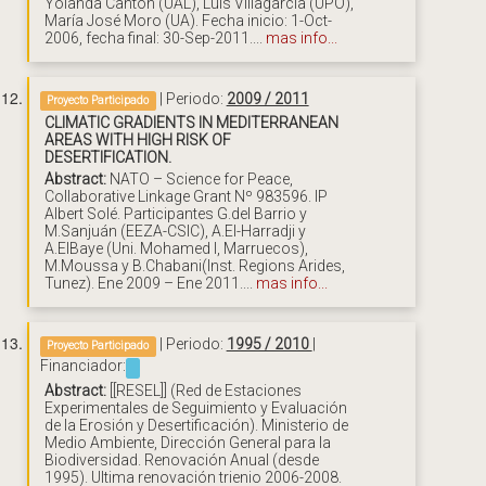
Yolanda Cantón (UAL), Luis Villagarcía (UPO),
María José Moro (UA). Fecha inicio: 1-Oct-
2006, fecha final: 30-Sep-2011....
mas info...
| Periodo:
2009 / 2011
Proyecto Participado
CLIMATIC GRADIENTS IN MEDITERRANEAN
AREAS WITH HIGH RISK OF
DESERTIFICATION.
Abstract:
NATO – Science for Peace,
Collaborative Linkage Grant Nº 983596. IP
Albert Solé. Participantes G.del Barrio y
M.Sanjuán (EEZA-CSIC), A.El-Harradji y
A.ElBaye (Uni. Mohamed I, Marruecos),
M.Moussa y B.Chabani(Inst. Regions Arides,
Tunez). Ene 2009 – Ene 2011....
mas info...
| Periodo:
1995 / 2010
|
Proyecto Participado
Financiador:
Abstract:
[[RESEL]] (Red de Estaciones
Experimentales de Seguimiento y Evaluación
de la Erosión y Desertificación). Ministerio de
Medio Ambiente, Dirección General para la
Biodiversidad. Renovación Anual (desde
1995). Ultima renovación trienio 2006-2008.