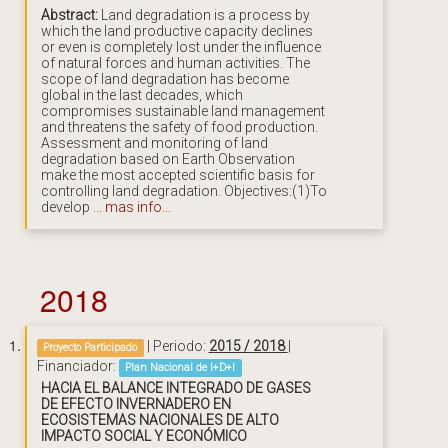
Abstract:
Land degradation is a process by
which the land productive capacity declines
or even is completely lost under the influence
of natural forces and human activities. The
scope of land degradation has become
global in the last decades, which
compromises sustainable land management
and threatens the safety of food production.
Assessment and monitoring of land
degradation based on Earth Observation
make the most accepted scientific basis for
controlling land degradation. Objectives:(1)To
develop ...
mas info...
2018
| Periodo:
2015 / 2018
|
Proyecto Participado
Financiador:
Plan Nacional de I+D+I
HACIA EL BALANCE INTEGRADO DE GASES
DE EFECTO INVERNADERO EN
ECOSISTEMAS NACIONALES DE ALTO
IMPACTO SOCIAL Y ECONÓMICO