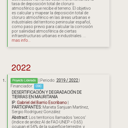
tasa de deposición total de cloruro
atmosférico que recibe el terreno. El objetivo
es calcular y mapear la deposición total de
cloruro atmosférico en las áreas urbanas e
industriales del territorio peninsular español,
como paso previo para calcular la corrosión
por salinidad atmosférica de ciertas
infraestructuras urbanas e industriales. ...
mas info...
2022
| Periodo:
2019 / 2022
|
Proyecto Liderado
Financiador:
CSIC
DESERTIFICACIÓN Y DEGRADACIÓN DE
TIERRAS EN MAURITANIA
IP:
Gabriel del Barrio Escribano
|
PARTICIPANTES:
Marieta Sanjuan Martínez,
Sergio Rodríguez González
Abstract:
Los territorios llamados 'secos'
(índice de aridez AI de FAO-UNEP < 0.65)
ocupan el 54% de la superficie terrestre, y