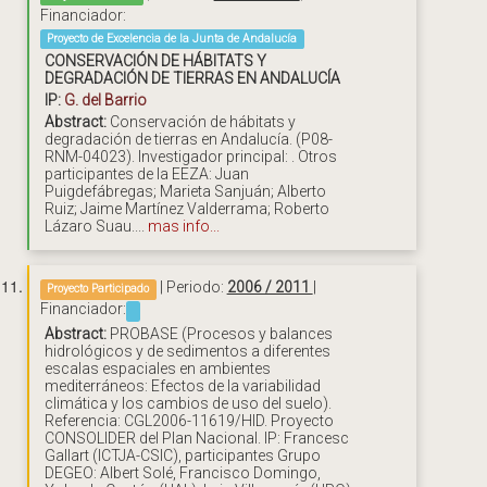
Financiador:
Proyecto de Excelencia de la Junta de Andalucía
CONSERVACIÓN DE HÁBITATS Y
DEGRADACIÓN DE TIERRAS EN ANDALUCÍA
IP:
G. del Barrio
Abstract:
Conservación de hábitats y
degradación de tierras en Andalucía. (P08-
RNM-04023). Investigador principal: . Otros
participantes de la EEZA: Juan
Puigdefábregas; Marieta Sanjuán; Alberto
Ruiz; Jaime Martínez Valderrama; Roberto
Lázaro Suau....
mas info...
| Periodo:
2006 / 2011
|
Proyecto Participado
Financiador:
Abstract:
PROBASE (Procesos y balances
hidrológicos y de sedimentos a diferentes
escalas espaciales en ambientes
mediterráneos: Efectos de la variabilidad
climática y los cambios de uso del suelo).
Referencia: CGL2006-11619/HID. Proyecto
CONSOLIDER del Plan Nacional. IP: Francesc
Gallart (ICTJA-CSIC), participantes Grupo
DEGEO: Albert Solé, Francisco Domingo,