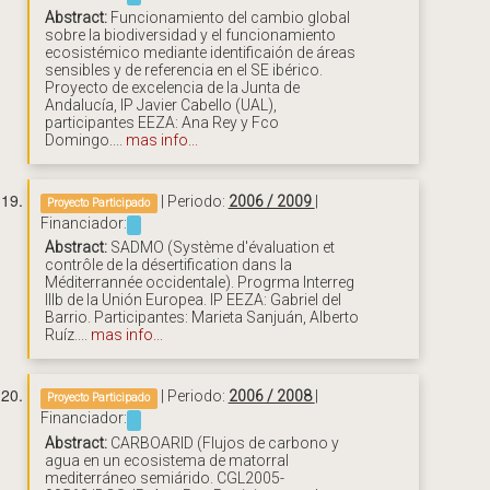
Abstract:
Funcionamiento del cambio global
sobre la biodiversidad y el funcionamiento
ecosistémico mediante identificaión de áreas
sensibles y de referencia en el SE ibérico.
Proyecto de excelencia de la Junta de
Andalucía, IP Javier Cabello (UAL),
participantes EEZA: Ana Rey y Fco
Domingo....
mas info...
| Periodo:
2006 / 2009
|
Proyecto Participado
Financiador:
Abstract:
SADMO (Système d'évaluation et
contrôle de la désertification dans la
Méditerrannée occidentale). Progrma Interreg
IIIb de la Unión Europea. IP EEZA: Gabriel del
Barrio. Participantes: Marieta Sanjuán, Alberto
Ruíz....
mas info...
| Periodo:
2006 / 2008
|
Proyecto Participado
Financiador:
Abstract:
CARBOARID (Flujos de carbono y
agua en un ecosistema de matorral
mediterráneo semiárido. CGL2005-