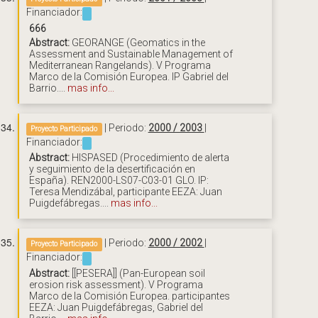
Financiador:
666
Abstract:
GEORANGE (Geomatics in the
Assessment and Sustainable Management of
Mediterranean Rangelands). V Programa
Marco de la Comisión Europea. IP Gabriel del
Barrio....
mas info...
| Periodo:
2000 / 2003
|
Proyecto Participado
Financiador:
Abstract:
HISPASED (Procedimiento de alerta
y seguimiento de la desertificación en
España). REN2000-LS07-C03-01 GLO. IP:
Teresa Mendizábal, participante EEZA: Juan
Puigdefábregas....
mas info...
| Periodo:
2000 / 2002
|
Proyecto Participado
Financiador:
Abstract:
[[PESERA]] (Pan-European soil
erosion risk assessment). V Programa
Marco de la Comisión Europea. participantes
EEZA: Juan Puigdefábregas, Gabriel del