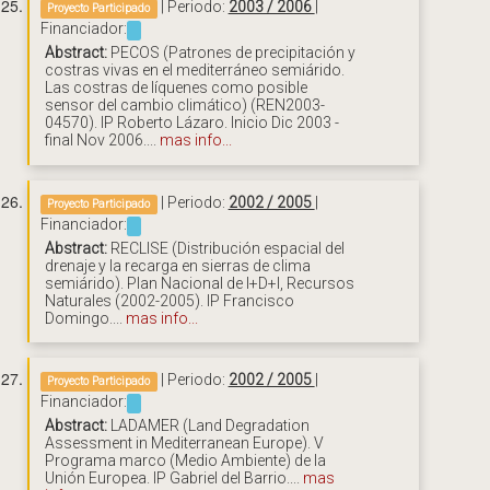
| Periodo:
2003 / 2006
|
Proyecto Participado
Financiador:
Abstract:
PECOS (Patrones de precipitación y
costras vivas en el mediterráneo semiárido.
Las costras de líquenes como posible
sensor del cambio climático) (REN2003-
04570). IP Roberto Lázaro. Inicio Dic 2003 -
final Nov 2006....
mas info...
| Periodo:
2002 / 2005
|
Proyecto Participado
Financiador:
Abstract:
RECLISE (Distribución espacial del
drenaje y la recarga en sierras de clima
semiárido). Plan Nacional de I+D+I, Recursos
Naturales (2002-2005). IP Francisco
Domingo....
mas info...
| Periodo:
2002 / 2005
|
Proyecto Participado
Financiador:
Abstract:
LADAMER (Land Degradation
Assessment in Mediterranean Europe). V
Programa marco (Medio Ambiente) de la
Unión Europea. IP Gabriel del Barrio....
mas