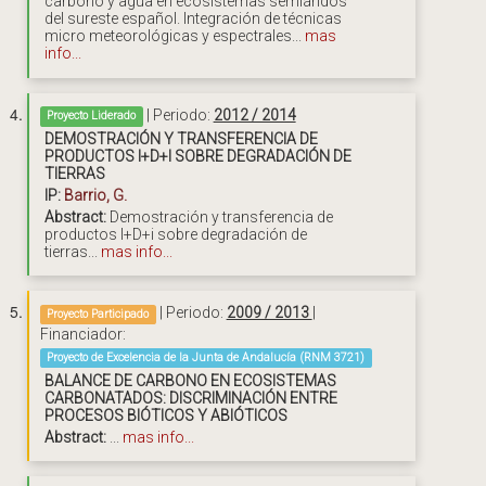
carbono y agua en ecosistemas semiáridos
del sureste español. Integración de técnicas
micro meteorológicas y espectrales...
mas
info...
| Periodo:
2012 / 2014
Proyecto Liderado
DEMOSTRACIÓN Y TRANSFERENCIA DE
PRODUCTOS I+D+I SOBRE DEGRADACIÓN DE
TIERRAS
IP:
Barrio, G.
Abstract:
Demostración y transferencia de
productos I+D+i sobre degradación de
tierras...
mas info...
| Periodo:
2009 / 2013
|
Proyecto Participado
Financiador:
Proyecto de Excelencia de la Junta de Andalucía (RNM 3721)
BALANCE DE CARBONO EN ECOSISTEMAS
CARBONATADOS: DISCRIMINACIÓN ENTRE
PROCESOS BIÓTICOS Y ABIÓTICOS
Abstract:
...
mas info...