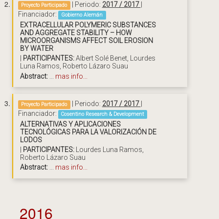
| Periodo:
2017 / 2017
|
Proyecto Participado
Financiador:
Gobierno Alemán
EXTRACELLULAR POLYMERIC SUBSTANCES
AND AGGREGATE STABILITY – HOW
MICROORGANISMS AFFECT SOIL EROSION
BY WATER
|
PARTICIPANTES:
Albert Solé Benet, Lourdes
Luna Ramos, Roberto Lázaro Suau
Abstract:
...
mas info...
| Periodo:
2017 / 2017
|
Proyecto Participado
Financiador:
Cosentino Research & Development
ALTERNATIVAS Y APLICACIONES
TECNOLÓGICAS PARA LA VALORIZACIÓN DE
LODOS
|
PARTICIPANTES:
Lourdes Luna Ramos,
Roberto Lázaro Suau
Abstract:
...
mas info...
2016