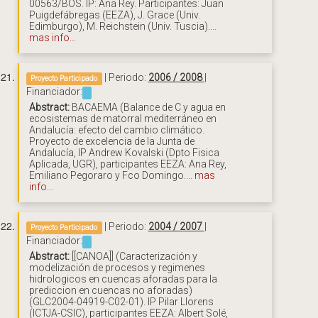
00563/BOS. IP: Ana Rey. Participantes: Juan
Puigdefábregas (EEZA), J. Grace (Univ.
Edimburgo), M. Reichstein (Univ. Tuscia)....
mas info...
| Periodo:
2006 / 2008
|
Proyecto Participado
Financiador:
Abstract:
BACAEMA (Balance de C y agua en
ecosistemas de matorral mediterráneo en
Andalucía: efecto del cambio climático.
Proyecto de excelencia de la Junta de
Andalucía, IP Andrew Kovalski (Dpto Fisica
Aplicada, UGR), participantes EEZA: Ana Rey,
Emiliano Pegoraro y Fco Domingo....
mas
info...
| Periodo:
2004 / 2007
|
Proyecto Participado
Financiador:
Abstract:
[[CANOA]] (Caracterización y
modelización de procesos y regimenes
hidrologicos en cuencas aforadas para la
prediccion en cuencas no aforadas)
(GLC2004-04919-C02-01). IP Pilar Llorens
(ICTJA-CSIC), participantes EEZA: Albert Solé,