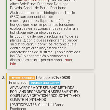
Albert Solé Benet, Francisco Domingo
Poveda, Gabriel del Barrio Escribano
Abstract:
Las costras biológicas del suelo
(BSC) son comunidades de
microorganismos, líquenes, briófitos y
hongos que tienen importantes funciones
ecológicas en las zonas áridas (afectan a la
hidrología, intercambio gaseoso,
fisicoquímica del suelo, reclutamiento de las
plantas…), por lo que es importante conocer
su distribución. Y como los factores que la
controlan (microclima, estabilidad y
características del sustrato…) son dinámicos
las BSC lo son también, y conocer su
dinámica es crucial por sus cons...
mas
info...
| Periodo:
2016 / 2020
|
Proyecto Participado
Financiador:
European Space Agency
ADVANCED REMOTE SENSING METHODS
FOR LAND DEGRADATION ASSESSMENT BY
COUPLING VEGETATION PRODUCTIVITY AND
CLIMATE IN DRYLANDS
|
PARTICIPANTES:
Gabriel del Barrio
Escribano