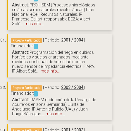
Abstract:
PROHISEM (Procesos hidrológicos
en áreas semi-naturales mediterráneas) Plan
Nacional I+D+I, Recursos Naturales. IP
Francesc Gallart, responsable EEZA: Albert
Solé....
mas info...
| Periodo:
2001 / 2004
|
Proyecto Participado
Financiador:
Abstract:
Programación del riego en cultivos
hortícolas y suelos enarenados mediante
medidas contínuas de humedad con un
nuevo sensor de impedancia eléctrica. FIAPA.
IP Albert Solé....
mas info...
| Periodo:
2003 / 2004
|
Proyecto Participado
Financiador:
Abstract:
IRASEM (Inducción de la Recarga de
Acuíferos en zona Semiárida). Junta de
Andalucía. IP Antonio Pulido (UAL) y Juan
Puigdefábregas....
mas info...
| Periodo:
2001 / 2003
|
Proyecto Participado