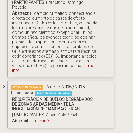
|
PARTICIPANTES:
Francisco Domingo
Poveda
Abstract:
El cambio climático, consecuencia
directa del aumento de gases de efecto
invernadero (GEIs) en la atmósfera, es uno de
los mayores problemas de la humanidad, así
como un reto científico excepcional. En los
últimos años, los avances tecnológicos han
propiciado la aparición de analizadores
capaces de cuantificar los intercambios de
GEIs entre ecosistemas y atmósfera (técnica
eddy covariance (EC)). Su importancia radica
en la toma de medidas desde el aire a alta
velocidad (>10Hz) no generando una p...
mas
info...
| Periodo:
2015 / 2018
|
Proyecto Participado
Financiador:
Plan Nacional de I+D+I
RECUPERACIÓN DE SUELOS DEGRADADOS
DE ZONAS ÁRIDAS MEDIANTE LA
INOCULACIÓN DE CIANOBACTERIAS
|
PARTICIPANTES:
Albert Solé Benet
Abstract:
...
mas info...