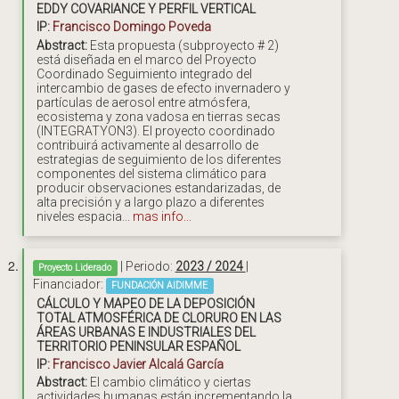
EDDY COVARIANCE Y PERFIL VERTICAL
IP:
Francisco Domingo Poveda
Abstract:
Esta propuesta (subproyecto # 2)
está diseñada en el marco del Proyecto
Coordinado Seguimiento integrado del
intercambio de gases de efecto invernadero y
partículas de aerosol entre atmósfera,
ecosistema y zona vadosa en tierras secas
(INTEGRATYON3). El proyecto coordinado
contribuirá activamente al desarrollo de
estrategias de seguimiento de los diferentes
componentes del sistema climático para
producir observaciones estandarizadas, de
alta precisión y a largo plazo a diferentes
niveles espacia...
mas info...
| Periodo:
2023 / 2024
|
Proyecto Liderado
Financiador:
FUNDACIÓN AIDIMME
CÁLCULO Y MAPEO DE LA DEPOSICIÓN
TOTAL ATMOSFÉRICA DE CLORURO EN LAS
ÁREAS URBANAS E INDUSTRIALES DEL
TERRITORIO PENINSULAR ESPAÑOL
IP:
Francisco Javier Alcalá García
Abstract:
El cambio climático y ciertas
actividades humanas están incrementando la