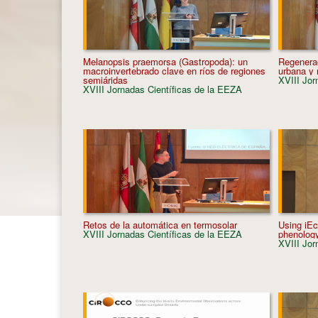
Melanopsis praemorsa (Gastropoda): un
Regenerac
macroinvertebrado clave en ríos de regiones
urbana y r
semiáridas
XVIII Jor
XVIII Jornadas Científicas de la EEZA
Retos de la automática en termosolar
Using iEc
XVIII Jornadas Científicas de la EEZA
phenology
XVIII Jor