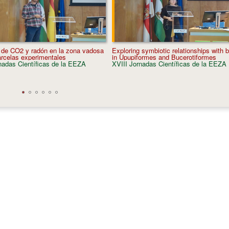
 de CO2 y radón en la zona vadosa
Exploring symbiotic relationships with b
arcelas experimentales
in Upupiformes and Bucerotiformes
nadas Científicas de la EEZA
XVIII Jornadas Científicas de la EEZA