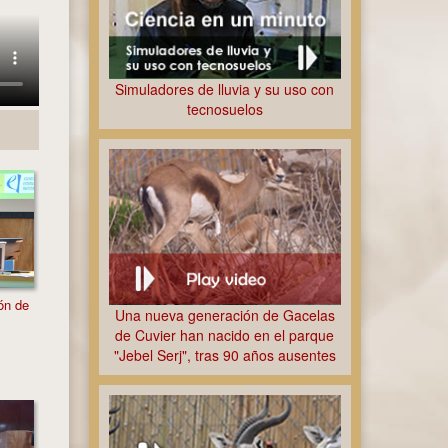
Simuladores de lluvia y su uso con
tecnosuelos
ón de
Contributions of rain gardens to biodiversity in
Una nueva generación de Gacelas
urban areas
XVIII Jornadas Científicas de la EEZA
de Cuvier han nacido en el parque
"Jebel Serj", tras 90 años ausentes