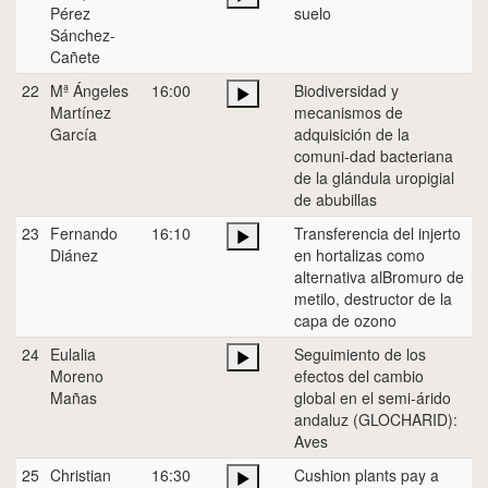
Pérez
suelo
Sánchez-
Cañete
22
Mª Ángeles
16:00
Biodiversidad y
Martínez
mecanismos de
García
adquisición de la
comuni-dad bacteriana
de la glándula uropigial
de abubillas
23
Fernando
16:10
Transferencia del injerto
Diánez
en hortalizas como
alternativa alBromuro de
metilo, destructor de la
capa de ozono
24
Eulalia
Seguimiento de los
Moreno
efectos del cambio
Mañas
global en el semi-árido
andaluz (GLOCHARID):
Aves
25
Christian
16:30
Cushion plants pay a