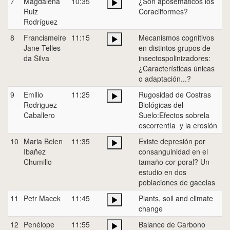
7
Magdalena
10:35
¿Son aposemáticos los
Ruiz
Coraciiformes?
Rodríguez
8
Francismeire
11:15
Mecanismos cognitivos
Jane Telles
en distintos grupos de
da Silva
insectospolinizadores:
¿Características únicas
o adaptación...?
9
Emilio
11:25
Rugosidad de Costras
Rodriguez
Biológicas del
Caballero
Suelo:Efectos sobrela
escorrentía y la erosión
10
Maria Belen
11:35
Existe depresión por
Ibañez
consanguinidad en el
Chumillo
tamaño cor-poral? Un
estudio en dos
poblaciones de gacelas
11
Petr Macek
11:45
Plants, soil and climate
change
12
Penélope
11:55
Balance de Carbono