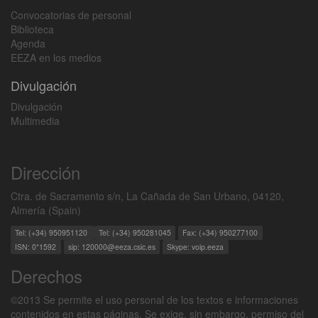
Convocatorias de personal
Biblioteca
Agenda
EEZA en los medios
Divulgación
Divulgación
Multimedia
Dirección
Ctra. de Sacramento s/n, La Cañada de San Urbano, 04120,
Almería (Spain)
Tel: (+34) 950951120
Tel: (+34) 950281045
Fax: (+34) 950277100
ISN: 0*1592
sip: 120000@eeza.csic.es
Skype: voip.eeza
Derechos
©2013 Se permite el uso personal de los textos e informaciones
contenidos en estas páginas. Se exige, sin embargo, permiso del