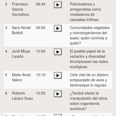
2
Francisco
09:45
Polinizadores y
García
antagonistas como
Gonzálvez
mediadores de
cascadas tróficas
3
Sara Hortal
09:55
Comunidades vegetales
Botifoll
y microorganismos del
suelo: quién controla a
quién?
4
Jordi Moya
10:05
El posible papel de la
Laraño
variación y diversidad
fenotípicasen las redes
ecológicas
5
Maite Amat
10:15
Ciclo vital de un díptero
Valero
ectoparásito de aves y
factoresque lo regulan
6
Roberto
10:25
¿Tendrá efecto la
Lázaro Suau
manipulación del clima
sobre organismos
eurioicos?