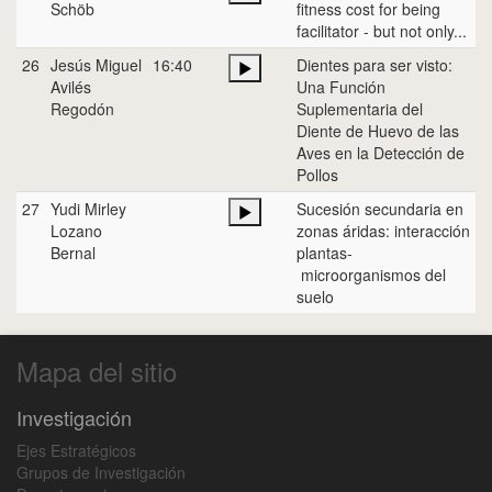
Schöb
fitness cost for being
facilitator - but not only...
26
Jesús Miguel
16:40
Dientes para ser visto:
Avilés
Una Función
Regodón
Suplementaria del
Diente de Huevo de las
Aves en la Detección de
Pollos
27
Yudi Mirley
Sucesión secundaria en
Lozano
zonas áridas: interacción
Bernal
plantas-
microorganismos del
suelo
Mapa del sitio
Investigación
Ejes Estratégicos
Grupos de Investigación