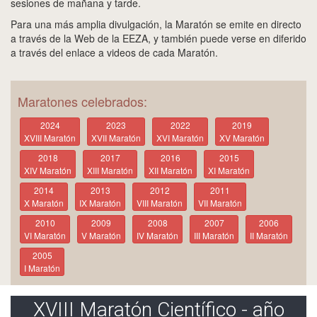
sesiones de mañana y tarde.
Para una más amplia divulgación, la Maratón se emite en directo
a través de la Web de la EEZA, y también puede verse en diferido
a través del enlace a videos de cada Maratón.
Maratones celebrados:
2024
2023
2022
2019
XVIII Maratón
XVII Maratón
XVI Maratón
XV Maratón
2018
2017
2016
2015
XIV Maratón
XIII Maratón
XII Maratón
XI Maratón
2014
2013
2012
2011
X Maratón
IX Maratón
VIII Maratón
VII Maratón
2010
2009
2008
2007
2006
VI Maratón
V Maratón
IV Maratón
III Maratón
II Maratón
2005
I Maratón
XVIII Maratón Científico - año